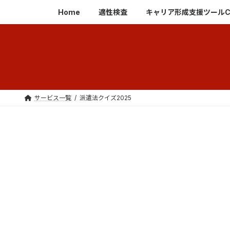
コ
ナ
Home
適性検査
キャリア形成支援ツールCaree
ン
ビ
テ
ゲ
ン
ー
ツ
シ
へ
ョ
ス
ン
キ
に
サービス一覧
派遣法クイズ2025
ッ
移
プ
動