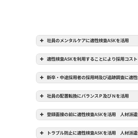
社員のメンタルケアに
適性検査ASK
を活用
適性検査ASK
を利用することにより採用コスト
新卒・中途採用者の採用時及び追跡調査に
適性
社員の配置転換にバランスＰ及びＮを活用
登録面接の前に
適性検査ASK
を活用 人材派遣
トラブル防止に
適性検査ASK
を活用 人材派遣