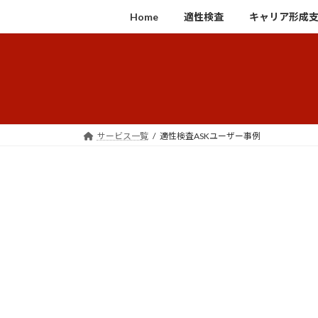
コ
ナ
Home
適性検査
キャリア形成支援ツ
ン
ビ
テ
ゲ
ン
ー
ツ
シ
へ
ョ
ス
ン
キ
に
サービス一覧
適性検査ASKユーザー事例
ッ
移
プ
動