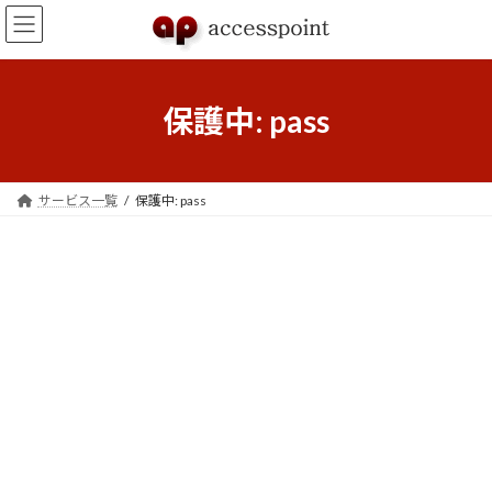
コ
ナ
ン
ビ
テ
ゲ
ン
ー
ツ
シ
保護中: pass
へ
ョ
ス
ン
キ
に
ッ
移
サービス一覧
保護中: pass
プ
動