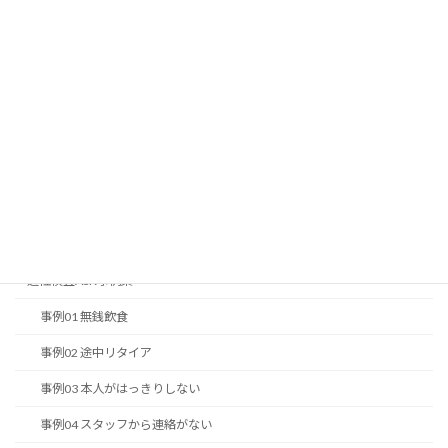
無料スキルチェックを一挙公開
無料ストレスチェック
一般常識問題2017編
改正派遣法簡易 e-ラーニング
適性検査ASKver5
(W:積極性7)
SSW:自己信頼性８
S:感受性
ASK-Web
９
N:協
ASK-グラフの見方の原則
調性１
SSW:自己信頼性８
適性検査ASK事例集
N:協調性:1
事例01 無銭飲食
事例02 途中リタイア
事例03 本人がはっきりしない
事例04 スタッフから連絡がない