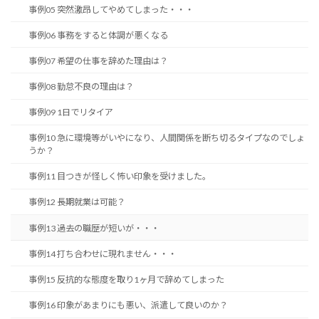
事例05 突然激昂してやめてしまった・・・
事例06 事務をすると体調が悪くなる
事例07 希望の仕事を辞めた理由は？
事例08 勤怠不良の理由は？
事例09 1日でリタイア
事例10 急に環境等がいやになり、人間関係を断ち切るタイプなのでしょ
うか？
事例11 目つきが怪しく怖い印象を受けました。
事例12 長期就業は可能？
事例13 過去の職歴が短いが・・・
事例14 打ち合わせに現れません・・・
事例15 反抗的な態度を取り1ヶ月で辞めてしまった
事例16 印象があまりにも悪い、派遣して良いのか？