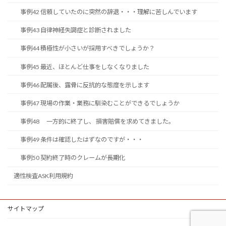
事例42 信頼していたのに突然の辞退・・・理解に苦しんでいます
事例43 自律神経失調症と診断されました
事例44 積極性が小さいが採用すべきでしょうか？
事例45 最近、ほとんど仕事をしなくなりました
事例46 配属後、露骨に反抗的な態度を示します
事例47 現場の作業・業務に馴染むことができるでしょうか
事例48 一方的に終了し、 損害賠償を求めてきました。
事例49 条件は確認したはずなのですが・・・
事例50 契約終了時のクレームが長期化
適性検査ASK利用規約
サイトマップ