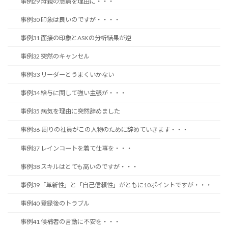
事例29 母親の急病を理由に・・・
事例30 印象は良いのですが・・・・
事例31 面接の印象とASKの分析結果が逆
事例32 突然のキャンセル
事例33 リーダーとうまくいかない
事例34 給与に関して強い主張が・・・
事例35 病気を理由に突然辞めました
事例36-周りの社員がこの人物のために辞めていきます・・・
事例37 レインコートを着て仕事を・・・
事例38 スキルはとても高いのですが・・・
事例39「革新性」と「自己信頼性」がともに10ポイントですが・・・
事例40 登録後のトラブル
事例41 候補者の言動に不安を・・・