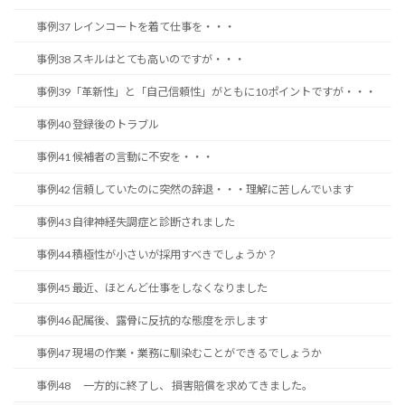
事例37 レインコートを着て仕事を・・・
事例38 スキルはとても高いのですが・・・
事例39「革新性」と「自己信頼性」がともに10ポイントですが・・・
事例40 登録後のトラブル
事例41 候補者の言動に不安を・・・
事例42 信頼していたのに突然の辞退・・・理解に苦しんでいます
事例43 自律神経失調症と診断されました
事例44 積極性が小さいが採用すべきでしょうか？
事例45 最近、ほとんど仕事をしなくなりました
事例46 配属後、露骨に反抗的な態度を示します
事例47 現場の作業・業務に馴染むことができるでしょうか
事例48 一方的に終了し、 損害賠償を求めてきました。