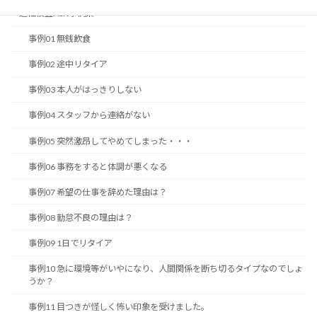
適性検査ASK事例集
事例01 無銭飲食
SSW:自
己信頼性 / 理想主義 ≧ ８
事例02 途中リタイア
N：協調性 / 警戒心欠如
S：感受性 / 神経質
≧15
事例03 本人がはっきりしない
事例04 スタッフから連絡がない
事例05 突然激昂してやめてしまった・・・
事例06 事務をすると体調が悪くなる
事例07 希望の仕事を辞めた理由は？
事例08 勤怠不良の理由は？
事例09 1日でリタイア
事例10 急に環境等がいやになり、人間関係を断ち切るタイプなのでしょ
うか？
事例11 目つきが怪しく怖い印象を受けました。