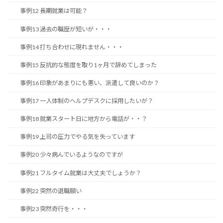
事例12 長期就業は可能？
事例13 過去の職歴が短いが・・・
事例14 打ち合わせに現れません・・・
事例15 反抗的な態度を取り1ヶ月で辞めてしまった
事例16 印象があまりにも悪い、派遣して良いのか？
事例17 一人体制のヘルプデスクに採用したいが？
事例18 就業スタート日に地方から電話が・・？
事例19 上司の圧力でやる気を失っています
事例20 少々病んでいるようなのですが
事例21 フルタイム就業は大丈夫でしょうか？
事例22 突然の退職願い
事例23 突然奇行を・・・