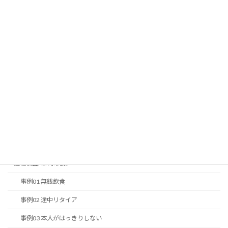
最近の投稿
無料スキルチェックを一挙公開
無料ストレスチェック
一般常識問題2017編
改正派遣法簡易 e-ラーニング
適性検査ASKver5
ASK-Web
ASK-グラフの見方の原則
適性検査ASK事例集
事例01 無銭飲食
事例02 途中リタイア
事例03 本人がはっきりしない