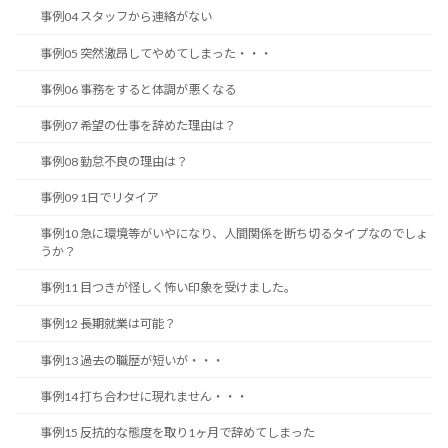
事例04 スタッフから連絡がない
事例05 突然激昂してやめてしまった・・・
事例06 事務をすると体調が悪くなる
事例07 希望の仕事を辞めた理由は？
事例08 勤怠不良の理由は？
事例09 1日でリタイア
事例10 急に環境等がいやになり、人間関係を断ち切るタイプなのでしょ
うか？
事例11 目つきが怪しく怖い印象を受けました。
事例12 長期就業は可能？
事例13 過去の職歴が短いが・・・
事例14 打ち合わせに現れません・・・
事例15 反抗的な態度を取り1ヶ月で辞めてしまった