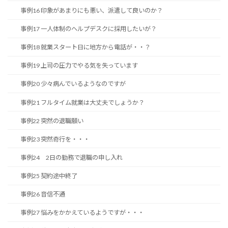
事例16 印象があまりにも悪い、派遣して良いのか？
事例17 一人体制のヘルプデスクに採用したいが？
事例18 就業スタート日に地方から電話が・・？
事例19 上司の圧力でやる気を失っています
事例20 少々病んでいるようなのですが
事例21 フルタイム就業は大丈夫でしょうか？
事例22 突然の退職願い
事例23 突然奇行を・・・
事例24 2日の勤務で退職の申し入れ
事例25 契約途中終了
事例26 音信不通
事例27 悩みをかかえているようですが・・・