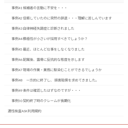
事例41 候補者の言動に不安を・・・
事例42 信頼していたのに突然の辞退・・・理解に苦しんでいます
事例43 自律神経失調症と診断されました
事例44 積極性が小さいが採用すべきでしょうか？
事例45 最近、ほとんど仕事をしなくなりました
事例46 配属後、露骨に反抗的な態度を示します
事例47 現場の作業・業務に馴染むことができるでしょうか
事例48 一方的に終了し、 損害賠償を求めてきました。
事例49 条件は確認したはずなのですが・・・
事例50 契約終了時のクレームが長期化
適性検査ASK利用規約