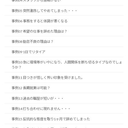
事例04 スタッフから連絡がない
事例05 突然激昂してやめてしまった・・・
事例06 事務をすると体調が悪くなる
事例07 希望の仕事を辞めた理由は？
事例08 勤怠不良の理由は？
事例09 1日でリタイア
事例10 急に環境等がいやになり、人間関係を断ち切るタイプなのでしょ
うか？
事例11 目つきが怪しく怖い印象を受けました。
事例12 長期就業は可能？
事例13 過去の職歴が短いが・・・
事例14 打ち合わせに現れません・・・
事例15 反抗的な態度を取り1ヶ月で辞めてしまった