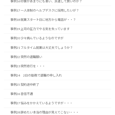
事例16 印象があまりにも悪い、派遣して良いのか？
事例17 一人体制のヘルプデスクに採用したいが？
事例18 就業スタート日に地方から電話が・・？
事例19 上司の圧力でやる気を失っています
事例20 少々病んでいるようなのですが
事例21 フルタイム就業は大丈夫でしょうか？
事例22 突然の退職願い
事例23 突然奇行を・・・
事例24 2日の勤務で退職の申し入れ
事例25 契約途中終了
事例26 音信不通
事例27 悩みをかかえているようですが・・・
事例28 辞めたい本当の理由が見えてこない・・・