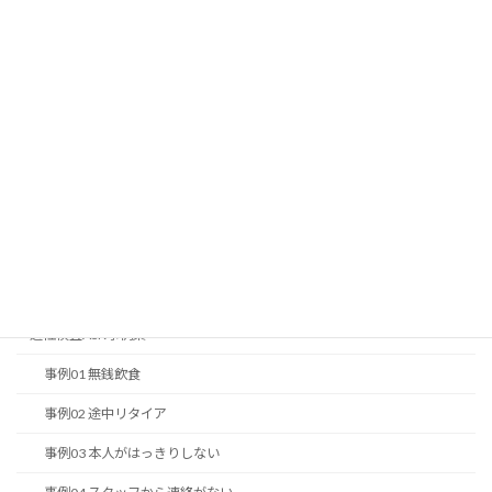
最近の投稿
無料スキルチェックを一挙公開
無料ストレスチェック
一般常識問題2017編
改正派遣法簡易 e-ラーニング
適性検査ASKver5
ASK-Web
ASK-グラフの見方の原則
適性検査ASK事例集
事例01 無銭飲食
事例02 途中リタイア
事例03 本人がはっきりしない