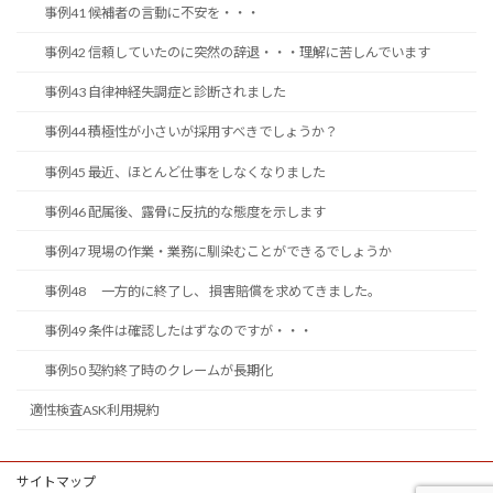
事例41 候補者の言動に不安を・・・
事例42 信頼していたのに突然の辞退・・・理解に苦しんでいます
事例43 自律神経失調症と診断されました
事例44 積極性が小さいが採用すべきでしょうか？
事例45 最近、ほとんど仕事をしなくなりました
事例46 配属後、露骨に反抗的な態度を示します
事例47 現場の作業・業務に馴染むことができるでしょうか
事例48 一方的に終了し、 損害賠償を求めてきました。
事例49 条件は確認したはずなのですが・・・
事例50 契約終了時のクレームが長期化
適性検査ASK利用規約
サイトマップ